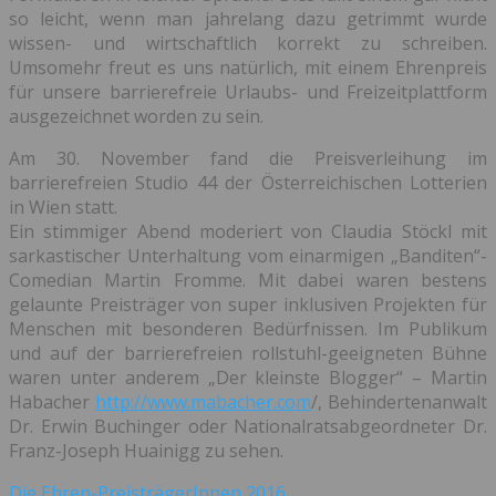
so leicht, wenn man jahrelang dazu getrimmt wurde
wissen- und wirtschaftlich korrekt zu schreiben.
Umsomehr freut es uns natürlich, mit einem Ehrenpreis
für unsere barrierefreie Urlaubs- und Freizeitplattform
ausgezeichnet worden zu sein.
Am 30. November fand die Preisverleihung im
barrierefreien Studio 44 der Österreichischen Lotterien
in Wien statt.
Ein stimmiger Abend moderiert von Claudia Stöckl mit
sarkastischer Unterhaltung vom einarmigen „Banditen“-
Comedian Martin Fromme. Mit dabei waren bestens
gelaunte Preisträger von super inklusiven Projekten für
Menschen mit besonderen Bedürfnissen. Im Publikum
und auf der barrierefreien rollstuhl-geeigneten Bühne
waren unter anderem „Der kleinste Blogger“ – Martin
Habacher
http://www.mabacher.com
/, Behindertenanwalt
Dr. Erwin Buchinger oder Nationalratsabgeordneter Dr.
Franz-Joseph Huainigg zu sehen.
Die Ehren-PreisträgerInnen 2016