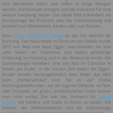
vom Betrachter fixiert und sollen in Folge Neugier
wecken, Aufmerksam erregen und das Interesse für eine
weitere Handlung setzen. Das ideale Bild präsentiert die
Kernaussage des Produkts oder der Dienstleistung und
animiert zum Weiterlesen, Kaufen oder zum Buchen.
Beim
Hotel Carinthia in Velden
ist das Ziel definitiv die
Buchung. Das Haus direkt im Zentrum von Velden wurde
2015 von Max und Sepp Egger übernommen. Sie sind
„alte Hasen“ im Tourismus und haben jahrelange
Erfahrung im Incoming und in der Reiseürobranche. Die
Quereinsteiger-Hoteliers sind seit Mai im Carinthia in
Velden am Ruder. In der kurzen Zeit haben die Egger-
Brüder bereits herausgefunden, dass Bilder das A&O
beim Zimmerverkauf sind. Sei es auf Online
Buchungsplattformen , auf der eigenen Website, im Flyer
oder Prospekt, an guten, professionellen Fotos kommt
man nicht vorbei. Das war das Stichwort für
Daniel
Gollner
mit Kamera und Stativ in Aktion zu treten. Die
Zimmer, der Wellnessbereich und die Außenanlage