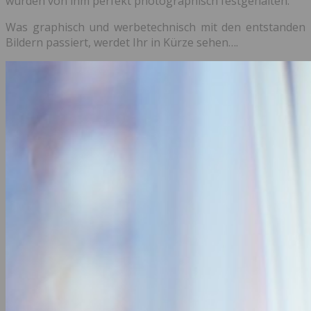
wurden von ihm perfekt photographisch festgehalten.
Was graphisch und werbetechnisch mit den entstanden
Bildern passiert, werdet Ihr in Kürze sehen….