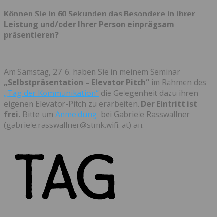
Können Sie in 60 Sekunden das Besondere in ihrer
Leistung und/oder Ihrer Person einprägsam
präsentieren?
Am Samstag, 27. 6. haben Sie in meinem Seminar
„Selbstpräsentation – Elevator Pitch“
im Rahmen des
„Tag der Kommunikation“
die Gelegenheit dazu ihren
eigenen Elevator-Pitch zu erarbeiten.
Der Eintritt ist
frei.
Bitte um
Anmeldung
bei Gabriele Rasswallner
(gabriele.rasswallner@stmk.wifi. at) an.