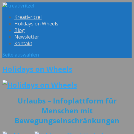
Kreativritzel
Holidays on Wheels
Blog
Newsletter
Kontakt
Seite auswählen
Holidays on Wheels
Urlaubs – Info
plattform für
Menschen mit
Bewegungseinschränkungen