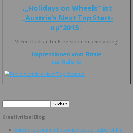
.„Holidays on Wheels“ ist
„Austria’s Next Top Start-
up“2015
.
Vielen Dank an für Eure Stimmen beim Voting!
Impressionen vom Finale
zur Galerie
Suchen
nach:
Kreativritzel Blog
Ehrenpreis beim Inklusionspreis der Lebenshilfe